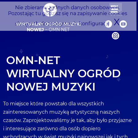
☰
Nie zbieramy żadnych danych osobowych.
Pozostając tu godzisz się na zapisywanie cookies
służących do zapisywania konfiguracji.
WIRTUALNY OGRÓD MUZYKI
NOWEJ
– OMN NET
OMN-NET
WIRTUALNY OGRÓD
NOWEJ MUZYKI
To miejsce które powstało dla wszystkich
zainteresowanych muzyką artystyczną naszych
czasów. Zaprojektowaliśmy je tak, aby było przyjazne
i interesujące zarówno dla osób dopiero
wchodzących w świat muzyki najnowszej jak i tych,