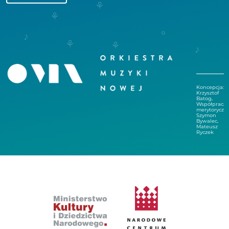
Koncepcja:
Krzysztof
Batog,
Współpraca
merytoryczna
Szymon
Bywalec,
Mateusz
Ryczek